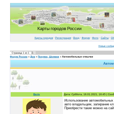
Карты городов России
Карты городов
·
Регистрация
·
Вход
·
Форум
·
Фото
·
Cайты
·
Об
Новые сообщ
1
Страница
1
из
1
Форум России
»
Дом
»
Покупки, Шоппинг
»
Автомобильные отмычки
Автом
Berty
Дата: Суббота, 16.01.2021, 16:45 | Со
Использование автомобильных 
авто владельцем, запирание кл
Приобрести такие можно на са