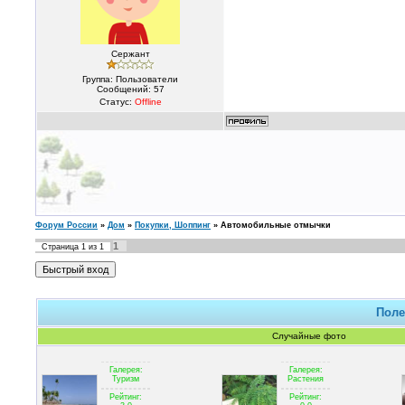
Сержант
Группа: Пользователи
Сообщений:
57
Статус:
Offline
Форум России
»
Дом
»
Покупки, Шоппинг
»
Автомобильные отмычки
1
Страница
1
из
1
Поле
Случайные фото
Галерея:
Галерея:
Туризм
Растения
Рейтинг:
Рейтинг: