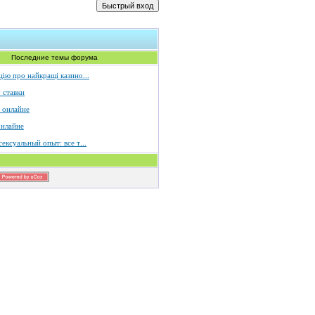
Последние темы форума
ію про найкращі казино...
 ставки
 онлайне
онлайне
ексуальный опыт: все т...