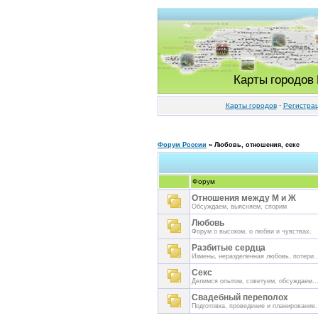
Карты городов
Карты городов
·
Регистра
Форум России
»
Любовь, отношения, секс
Форум
Отношения между М и Ж
Обсуждаем, выясняем, спорим
Любовь
Форум о высоком, о любви и чувствах.
Разбитые сердца
Измены, неразделенная любовь, потери..
Секс
Делимся опытом, советуем, обсуждаем..
Свадебный переполох
Подготовка, проведение и планирование.