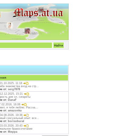
ения
21.10.2025, 11:18
ба знакомства вход на стр...
ие от:
serg7878
12.12.2025, 15:21
кость для эл. сигареты
ие от:
DanaF
.02.2018, 16:06
вет, я тебя люблю. Расска...
ие от:
amazonka
04.08.2026, 19:36
вый сексуальный опыт: все...
ие от:
borisobural
03.03.2026, 20:43
икальное бракосочетание
ие от:
Мирра