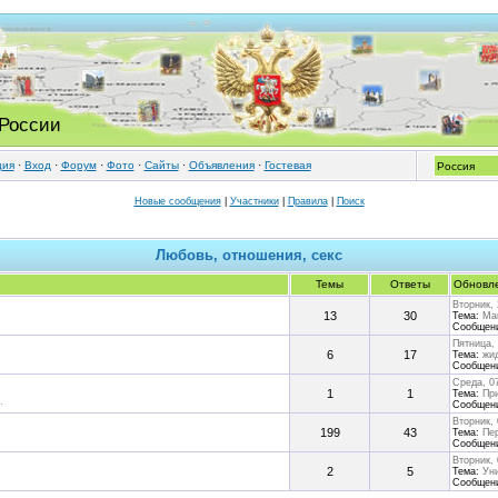
 России
ция
·
Вход
·
Форум
·
Фото
·
Cайты
·
Объявления
·
Гостевая
Новые сообщения
|
Участники
|
Правила
|
Поиск
Любовь, отношения, секс
Темы
Ответы
Обновл
Вторник, 
13
30
Тема:
Мам
Сообщен
Пятница, 
6
17
Тема:
жид
Сообщен
Среда, 07
1
1
Тема:
При
.
Сообщен
Вторник, 
199
43
Тема:
Пер
.
Сообщен
Вторник, 
2
5
Тема:
Ун
Сообщен