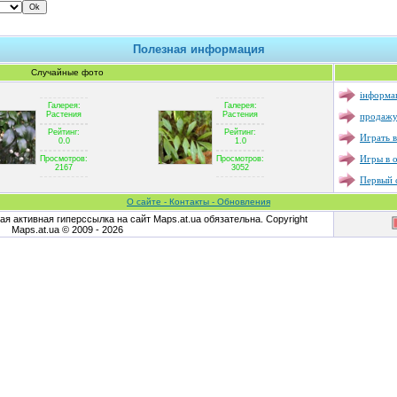
Полезная информация
Случайные фото
інформац
Галерея:
Галерея:
продажу
Растения
Растения
Рейтинг:
Рейтинг:
Играть в
0.0
1.0
Игры в 
Просмотров:
Просмотров:
2167
3052
Первый с
О сайте - Контакты - Обновления
я активная гиперссылка на сайт Maps.at.ua обязательна. Copyright
Maps.at.ua © 2009 - 2026