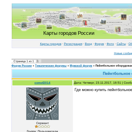
Карты городов России
Карты городов
·
Регистрация
·
Вход
·
Форум
·
Фото
·
Cайты
·
Об
Новые сообщ
1
Страница
1
из
1
Форум России
»
Тематические форумы
»
Мужской форум
»
Пейнтбольное оборудован
Пейнтбольное 
comof2014
Дата: Четверг, 23.11.2017, 16:51 | Соо
Где можно купить пейнтбольное
Сержант
Группа: Пользователи