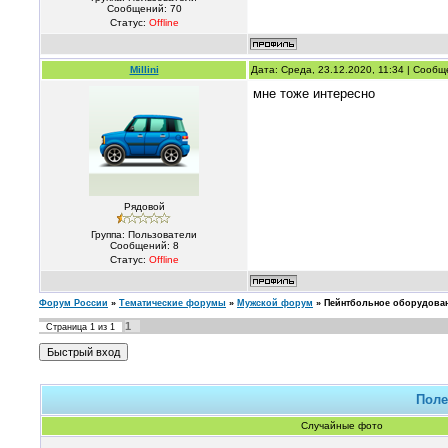
Сообщений:
70
Статус:
Offline
Millini
Дата: Среда, 23.12.2020, 11:34 | Сооб
мне тоже интересно
Рядовой
Группа: Пользователи
Сообщений:
8
Статус:
Offline
Форум России
»
Тематические форумы
»
Мужской форум
»
Пейнтбольное оборудован
1
Страница
1
из
1
Поле
Случайные фото