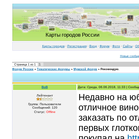
Карты городов России
Карты городов
·
Регистрация
·
Вход
·
Форум
·
Фото
·
Cайты
·
Об
Новые сообщ
1
Страница
1
из
1
Форум России
»
Тематические форумы
»
Мужской форум
»
Рекомендую.
BoB
Дата: Среда, 06.06.2018, 11:33 | Сооб
Недавно на ю
Лейтенант
Группа: Пользователи
отличное вино
Сообщений:
120
Статус:
Offline
заказать по от
первых глотко
покупал на
htt