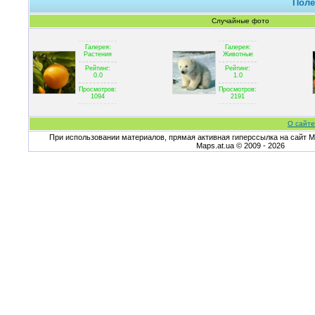
Поле
Случайные фото
Галерея:
Галерея:
Растения
Животные
Рейтинг:
Рейтинг:
0.0
1.0
Просмотров:
Просмотров:
1094
2191
О сайте
При использовании материалов, прямая активная гиперссылка на сайт Ma
Maps.at.ua © 2009 - 2026