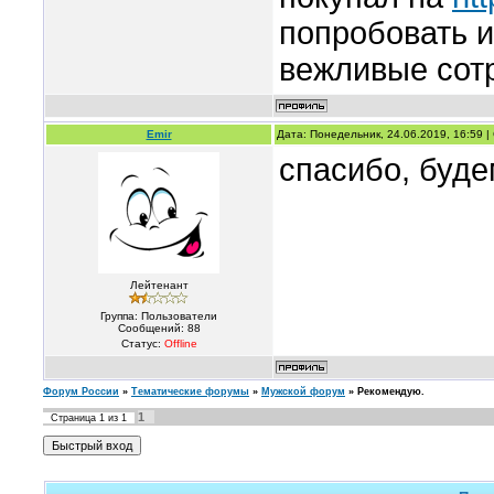
попробовать и
вежливые сот
Emir
Дата: Понедельник, 24.06.2019, 16:59 
спасибо, буде
Лейтенант
Группа: Пользователи
Сообщений:
88
Статус:
Offline
Форум России
»
Тематические форумы
»
Мужской форум
»
Рекомендую.
1
Страница
1
из
1