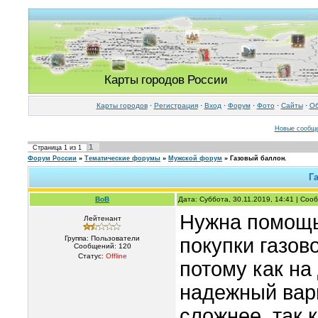
Карты городов России
Карты городов
·
Регистрация
·
Вход
·
Форум
·
Фото
·
Cайты
·
Об
Новые сообщ
1
Страница
1
из
1
Форум России
»
Тематические форумы
»
Мужской форум
»
Газовый баллон.
Г
BoB
Дата: Суббота, 30.11.2019, 14:41 | Со
Нужна помощь
Лейтенант
Группа: Пользователи
покупки газов
Сообщений:
120
Статус:
Offline
потому как на
надежный вари
сложнее, так 