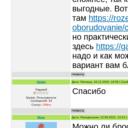
выгодные. Вот
там
https://ro
oborudovanie/
но практическ
здесь
https://
надо и как мо
вариант вам б
Himka
Дата: Пятница, 18.12.2020, 16:50 | Со
Спасибо
Рядовой
Группа: Пользователи
Сообщений:
33
Статус:
Offline
Mops
Дата: Понедельник, 13.09.2021, 13:14 
Можно ли брос