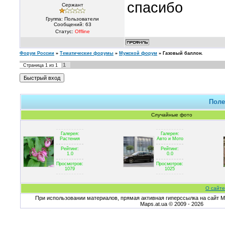
спасибо
Сержант
Группа: Пользователи
Сообщений:
63
Статус:
Offline
Форум России
»
Тематические форумы
»
Мужской форум
»
Газовый баллон.
1
Страница
1
из
1
Поле
Случайные фото
Галерея:
Галерея:
Растения
Авто и Мото
Рейтинг:
Рейтинг:
1.0
0.0
Просмотров:
Просмотров:
1079
1025
О сайте
При использовании материалов, прямая активная гиперссылка на сайт Ma
Maps.at.ua © 2009 - 2026