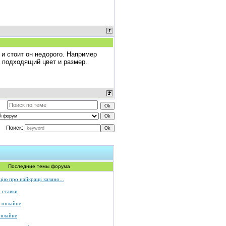
 и стоит он недорого. Например
 подходящий цвет и размер.
Поиск:
Последние темы форума
ію про найкращі казино...
 ставки
 онлайне
онлайне