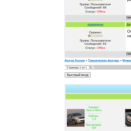
Группа: Пользователи
Сообщений:
68
Статус:
Offline
shabagirov
Да
Оч
Сержант
н
Группа: Пользователи
Сообщений:
63
Статус:
Offline
Форум России
»
Тематические форумы
»
Мужс
1
Страница
1
из
1
Галерея:
Авто и Мото
Рейтинг:
1.0
Просмотров:
916