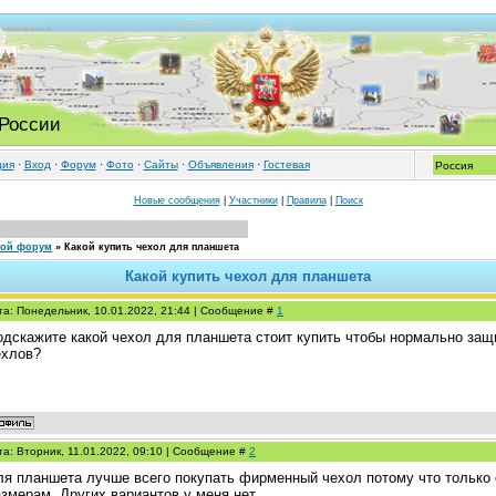
 России
ция
·
Вход
·
Форум
·
Фото
·
Cайты
·
Объявления
·
Гостевая
Новые сообщения
|
Участники
|
Правила
|
Поиск
кой форум
»
Какой купить чехол для планшета
Какой купить чехол для планшета
та: Понедельник, 10.01.2022, 21:44 | Сообщение #
1
одскажите какой чехол для планшета стоит купить чтобы нормально защ
ехлов?
та: Вторник, 11.01.2022, 09:10 | Сообщение #
2
ля планшета лучше всего покупать фирменный чехол потому что только 
змерам. Других вариантов у меня нет.