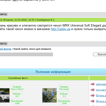
та: Вторник, 11.01.2022, 11:57 | Сообщение #
3
ень красиво и элегантно смотрится чехол WRX Universal Soft Elegant да
айти такой чехол можно в магазине
http://uplay.ua
и нужно только выбрать
кой форум
»
Какой купить чехол для планшета
Полезная информация
Случайные фото
інформац
Галерея:
Галерея:
продажу
Авто и Мото
Растения
Рейтинг:
Рейтинг:
Играть в
0.0
2.0
Игры в 
Просмотров:
Просмотров:
1148
1149