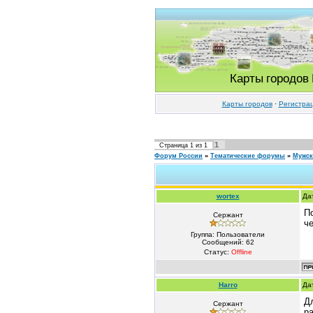
Карты городов
Карты городов
·
Регистра
1
Страница
1
из
1
Форум России
»
Тематические форумы
»
Мужс
wortex
Да
П
Сержант
ч
Группа: Пользователи
Сообщений:
62
Статус:
Offline
Harro
Да
Д
Сержант
ра