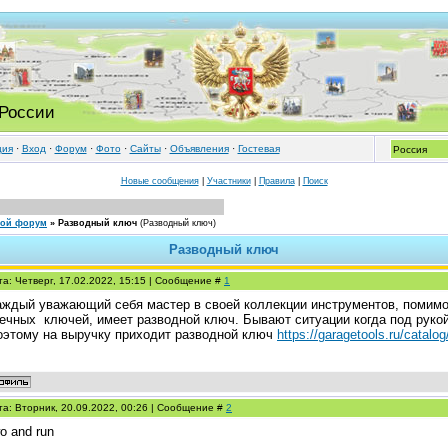
 России
ция
·
Вход
·
Форум
·
Фото
·
Cайты
·
Объявления
·
Гостевая
Новые сообщения
|
Участники
|
Правила
|
Поиск
кой форум
»
Разводный ключ
(Разводный ключ)
Разводный ключ
та: Четверг, 17.02.2022, 15:15 | Сообщение #
1
аждый уважающий себя мастер в своей коллекции инструментов, помимо
аечных ключей, имеет разводной ключ. Бывают ситуации когда под руко
оэтому на выручку приходит разводной ключ
https://garagetools.ru/catalo
та: Вторник, 20.09.2022, 00:26 | Сообщение #
2
o and run