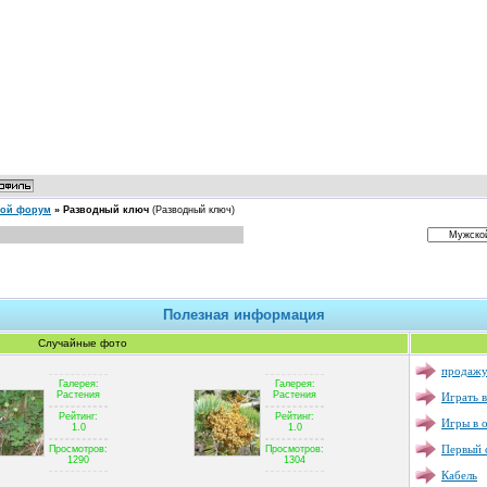
кой форум
»
Разводный ключ
(Разводный ключ)
Полезная информация
Случайные фото
продажу
Галерея:
Галерея:
Играть в
Растения
Растения
Рейтинг:
Рейтинг:
Игры в 
1.0
1.0
Первый с
Просмотров:
Просмотров:
1290
1304
Кабель