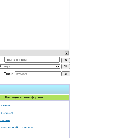
Поиск:
Последние темы форума
 ставки
 онлайне
онлайне
ексуальный опыт: все т...