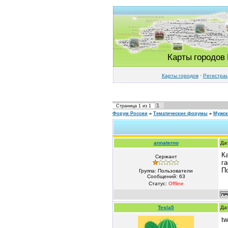
Карты городов
Карты городов
·
Регистра
1
Страница
1
из
1
Форум России
»
Тематические форумы
»
Мужс
annaterno
Да
К
Сержант
г
П
Группа: Пользователи
Сообщений:
63
Статус:
Offline
Tesla5
Да
tw