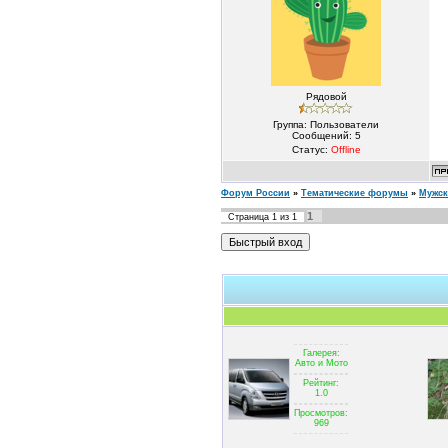
Рядовой
Группа: Пользователи
Сообщений:
5
Статус:
Offline
Форум России
»
Тематические форумы
»
Мужс
1
Страница
1
из
1
Галерея:
Авто и Мото
Рейтинг:
1.0
Просмотров:
969