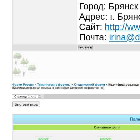
Город: Брянск
Адрес: г. Брян
Сайт:
http://ww
Почта:
irina@d
Форум России
»
Тематические форумы
»
Студенческий форум
»
Квалифицированная 
(Квалифицированная помощь в написании авторских рефератов, ко)
1
Страница
1
из
1
Поле
Случайные фото
Галерея:
Галерея: