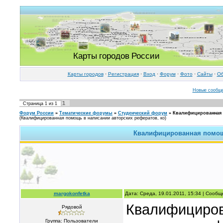
Карты городов России
Карты городов
·
Регистрация
·
Вход
·
Форум
·
Фото
·
Cайты
·
Об
Новые сообщ
1
Страница
1
из
1
Форум России
»
Тематические форумы
»
Студенческий форум
»
Квалифицированная 
(Квалифицированная помощь в написании авторских рефератов, ко)
Квалифицированная помощь
margokonfetka
Дата: Среда, 19.01.2011, 15:34 | Сооб
Квалифициров
Рядовой
Группа: Пользователи