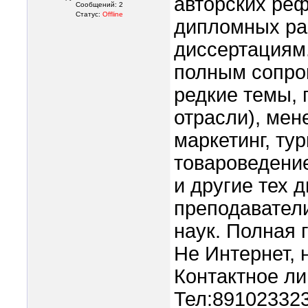
авторских реф
Сообщений:
2
Статус:
Offline
дипломных раб
диссертациям.
полным сопро
редкие темы, 
отрасли), мен
маркетинг, ту
товароведение
и другие тех 
преподаватели
наук. Полная 
Не Интернет, 
Контактное ли
Тел:891023323