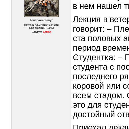
в нем нашел т
Лекция в вет
Генералиссимус
Группа: Администраторы
говорит: – Пл
Сообщений:
1193
Статус:
Offline
ста половых а
период времен
Студентка: – 
студента с по
последнего ря
коровой или с
всем стадом. 
это для студе
достойный отв
Приехал декан