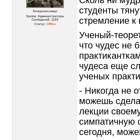
Сколь ни мудр
студенты тянут
Генералиссимус
Группа: Администраторы
стремление к 
Сообщений:
1193
Статус:
Offline
Ученый-теорет
что чудес не 
практиканткам
чудеса еще сл
ученых практи
- Никогда не о
можешь сделат
лекции своему
симпатичную с
сегодня, може