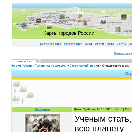
Карты городов России
Карты городов
·
Регистрация
·
Вход
·
Форум
·
Фото
·
Cайты
·
Об
Новые сообщ
1
Страница
1
из
1
Форум России
»
Тематические форумы
»
Студенческий форум
»
Студенческие тосты
Сту
GalEvgene
Дата: Суббота, 16.10.2010, 14:53 | Со
Ученым стать,
всю планету –