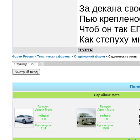
За декана сво
Пью креплено
Чтоб он так Е
Как степуху м
Форум России
»
Тематические форумы
»
Студенческий форум
»
Студенческие тосты
1
Страница
1
из
1
Поле
Случайные фото
Галерея:
Галерея:
Авто и Мото
Авто и Мото
Рейтинг:
Рейтинг:
1.0
0.0
Просмотров:
Просмотров:
1111
1039