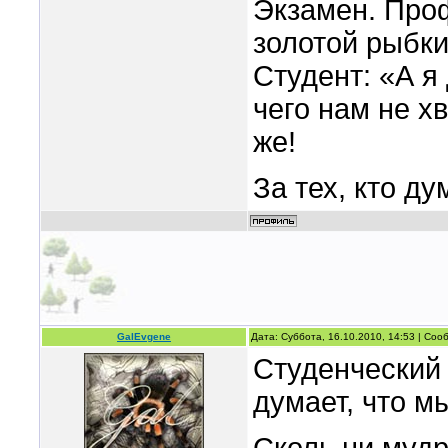
Экзамен. Проф
золотой рыбки
Студент: «А я 
чего нам не х
же!
За тех, кто ду
GalEvgene
Дата: Суббота, 16.10.2010, 14:53 | Со
Студенческий т
думает, что м