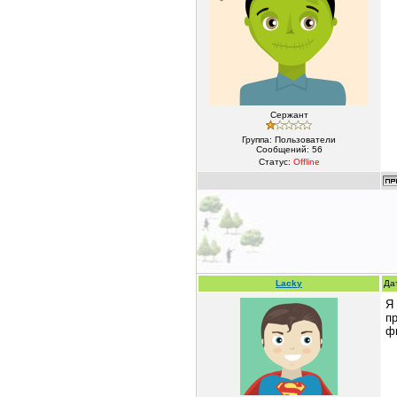
Сержант
Группа: Пользователи
Сообщений:
56
Статус:
Offline
Lacky
Да
Я
п
ф