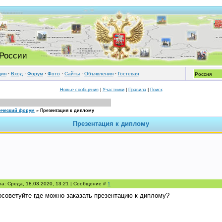
 России
ция
·
Вход
·
Форум
·
Фото
·
Cайты
·
Объявления
·
Гостевая
Новые сообщения
|
Участники
|
Правила
|
Поиск
нческий форум
»
Презентация к диплому
Презентация к диплому
та: Среда, 18.03.2020, 13:21 | Сообщение #
1
осоветуйте где можно заказать презентацию к диплому?