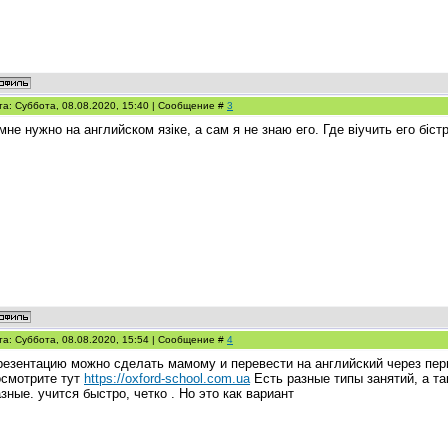
та: Суббота, 08.08.2020, 15:40 | Сообщение #
3
мне нужно на английском язіке, а сам я не знаю его. Где віучить его біст
та: Суббота, 08.08.2020, 15:54 | Сообщение #
4
резентацию можно сделать мамому и перевести на английский через пер
осмотрите тут
https://oxford-school.com.ua
Есть разные типы занятий, а т
зные. учится быстро, четко . Но это как вариант