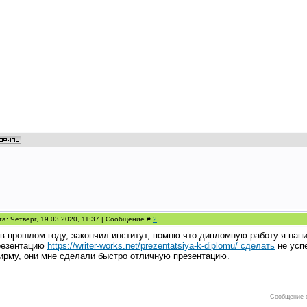
та: Четверг, 19.03.2020, 11:37 | Сообщение #
2
 в прошлом году, закончил институт, помню что дипломную работу я напи
резентацию
https://writer-works.net/prezentatsiya-k-diplomu/ сделать
не успе
ирму, они мне сделали быстро отличную презентацию.
Сообщение 