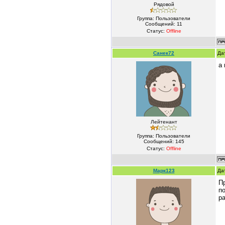
Рядовой
Группа: Пользователи
Сообщений:
11
Статус:
Offline
Санек72
Да
а 
Лейтенант
Группа: Пользователи
Сообщений:
145
Статус:
Offline
Марк123
Да
П
п
ра