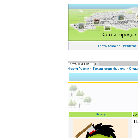
Карты городов
Карты городов
·
Регистра
1
Страница
1
из
1
Форум России
»
Тематические форумы
»
Студе
Happy
Да
П