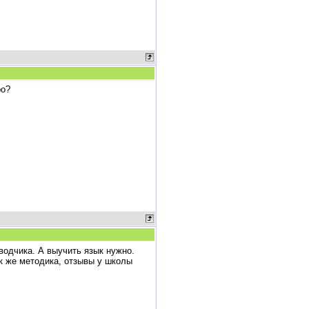
ро?
водчика. А выучить язык нужно.
ак же методика, отзывы у школы