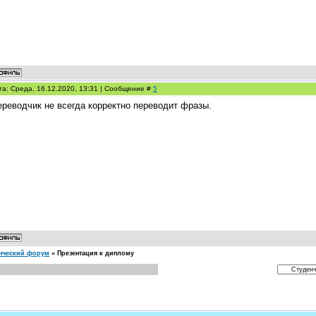
та: Среда, 16.12.2020, 13:31 | Сообщение #
5
ереводчик не всегда корректно переводит фразы.
нческий форум
»
Презентация к диплому