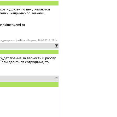
ков и друзей по цеху являются
релки, например со знаками
chkiruchkami.ru
lpolina
редактировал
-
Вторник, 16.02.2016, 23:44
будет премия за верность и работу.
 Если дарить от сотрудника, то