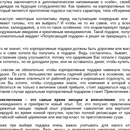
оступка заключается в дипломатическом напоминании о «себе», своей
адеждах на будущее сотрудничество. Как правило, на корпоративных по
оторый является прототипом подписи частного характера, типа «Искренн
ачастую некоторые коллективы перед наступающим очередным или 
омают головы, что же выбрать? И чтобы не то же самое, что у всех
елки, календарики), а что-то такое особенное, что охарактеризует пред
родуманным имиджем и креативным менеджментом. Такой подарок, получ
оложительный вердикт «Потрясающий подарок» и решит не прекращать с
то не значит, что корпоративные подарки должны быть дорогими или мас
ы и сами хотели бы получить в подарок. Ведь согласитесь, бывает,
астроение сразу улучшается, потому что одарившие Вас попали с подарк
к хотелось, но не доходили руки, или не оставалось денег, чтобы купить
 совсем не обязательно чтобы корпоративные подарки намекали толь
тдыхе. По сути, большинство заняты сидячей работой и в основном, з
орой так важно отвлечься от рабочей рутины и хорошенько отдохнуть, н
сли Вы хотите, чтобы сотрудники знали, что компания в которой 
аботиться не только о величине своей прибыли, стоит задуматься над 
 таком случаи идеальным корпоративный подарком станет Приключение 
риключение – это самые яркие эмоции и впечатления
, это в
еизведанного и приобрести новый опыт. Тот, кто получил приключен
ережитые эмоции: первый опыт управления самолетом или вертоле
риродой во время конной прогулки, чувство полной релаксации от spa
итайской чайной церемонии или мастер-класс по приготовлению суши…
акже при выборе подарка очень важно учитывать для какого кл
орпоративный подарок. Ведь вкусы и возможности секретаря отлича