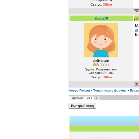
Сообщений:
8
Статус:
Offline
Раиса78
Да
М
st
К
Лейтенант
Группа: Пользователи
Сообщений:
151
Статус:
Offline
Форум России
»
Тематические форумы
»
Празд
1
Страница
1
из
1