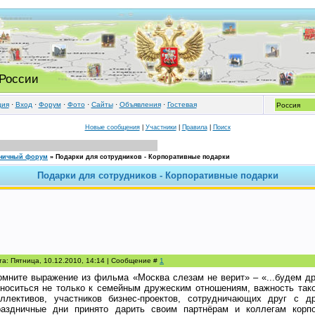
 России
ция
·
Вход
·
Форум
·
Фото
·
Cайты
·
Объявления
·
Гостевая
Новые сообщения
|
Участники
|
Правила
|
Поиск
ничный форум
»
Подарки для сотрудников - Корпоративные подарки
Подарки для сотрудников - Корпоративные подарки
та: Пятница, 10.12.2010, 14:14 | Сообщение #
1
омните выражение из фильма «Москва слезам не верит» – «...будем д
тноситься не только к семейным дружеским отношениям, важность так
оллективов, участников бизнес-проектов, сотрудничающих друг с д
раздничные дни принято дарить своим партнёрам и коллегам корп