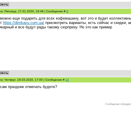
та: Пятница, 17.01.2020, 19:48 | Сообщение #
9
 можно еще подарить для всех кофемашину, вот это и будет коллективн
ут
https://dimkavu.com.ua/
присмотреть варианты, есть сейчас и скидки, а
икарный и все будут рады такому сюрпризу. Но это как пример
та: Четверг, 19.03.2020, 17:00 | Сообщение #
10
 сам праздник отмечать будете?
Сообщение отредак