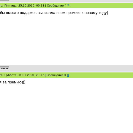
та: Пятница, 25.10.2019, 00:13 | Сообщение #
7
 бы вместо подарков выписала всем премию к новому году)
та: Суббота, 11.01.2020, 23:17 | Сообщение #
8
я за премию)))