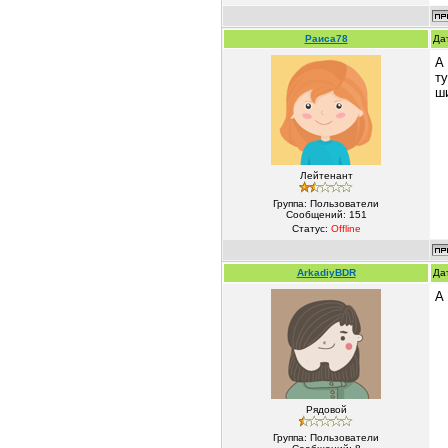
Раиса78
Да
А
т
ш
Лейтенант
Группа: Пользователи
Сообщений:
151
Статус:
Offline
ArkadiyBDR
Да
А
Рядовой
Группа: Пользователи