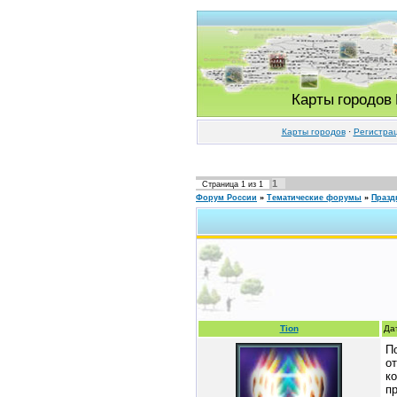
Карты городов
Карты городов
·
Регистра
1
Страница
1
из
1
Форум России
»
Тематические форумы
»
Празд
Tion
Да
П
о
к
п