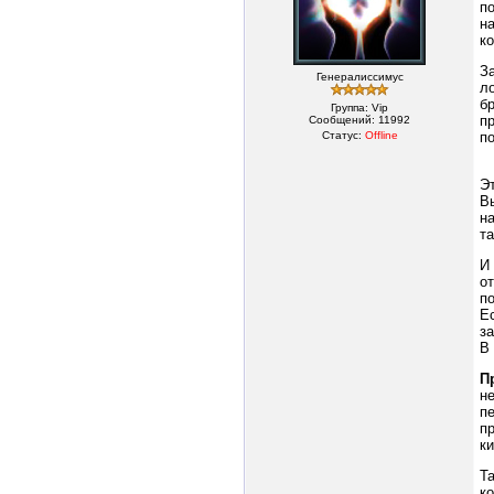
п
н
к
З
Генералиссимус
л
бр
Группа: Vip
п
Сообщений:
11992
Статус:
Offline
п
Э
В
н
та
И
о
п
Е
з
В
П
н
п
п
к
Т
к