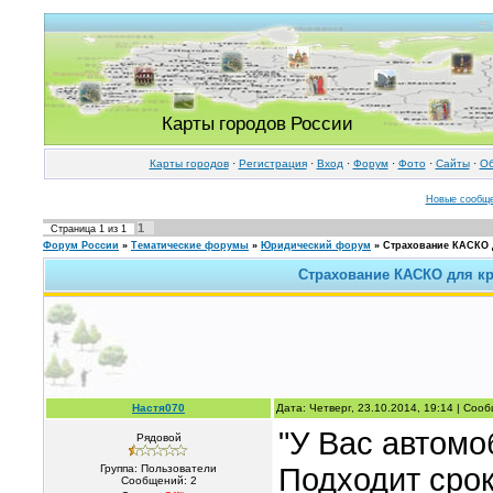
Карты городов России
Карты городов
·
Регистрация
·
Вход
·
Форум
·
Фото
·
Cайты
·
Об
Новые сообщ
1
Страница
1
из
1
Форум России
»
Тематические форумы
»
Юридический форум
»
Страхование КАСКО 
Страхование КАСКО для кр
Настя070
Дата: Четверг, 23.10.2014, 19:14 | Со
"У Вас автомо
Рядовой
Группа: Пользователи
Подходит срок
Сообщений:
2