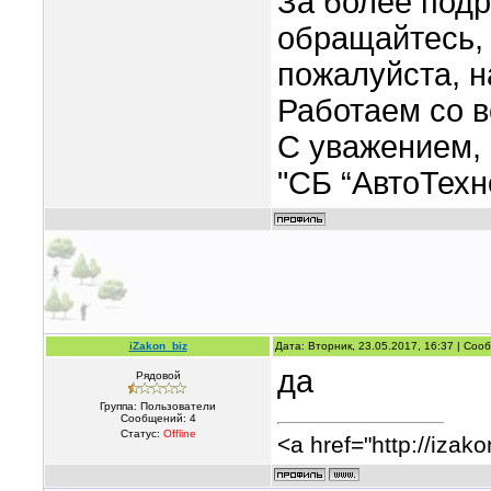
За более под
обращайтесь,
пожалуйста, н
Работаем со 
С уважением,
"СБ “АвтоТехн
iZakon_biz
Дата: Вторник, 23.05.2017, 16:37 | Со
да
Рядовой
Группа: Пользователи
Сообщений:
4
Статус:
Offline
<a href="http://iza