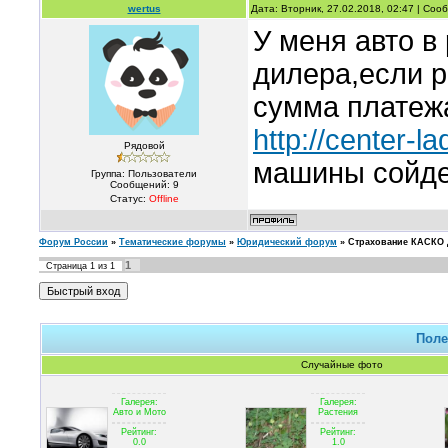
wertus
Дата: Вторник, 27.02.2018, 02:47 | Со
У меня авто в
дилера,если р
сумма платежа
http://center-la
Рядовой
машины сойд
Группа: Пользователи
Сообщений:
9
Статус:
Offline
Форум России
»
Тематические форумы
»
Юридический форум
»
Страхование КАСКО 
1
Страница
1
из
1
Поле
Случайные фото
Галерея:
Галерея:
Авто и Мото
Растения
Рейтинг:
Рейтинг:
0.0
1.0