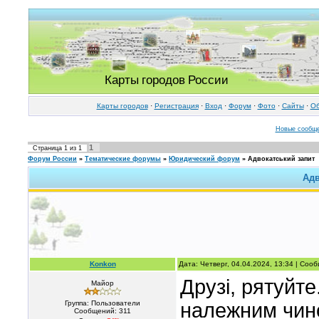
Карты городов России
Карты городов
·
Регистрация
·
Вход
·
Форум
·
Фото
·
Cайты
·
Об
Новые сообщ
1
Страница
1
из
1
Форум России
»
Тематические форумы
»
Юридический форум
»
Адвокатський запит
Адв
Konkon
Дата: Четверг, 04.04.2024, 13:34 | Со
Друзі, рятуйт
Майор
Группа: Пользователи
належним чино
Сообщений:
311