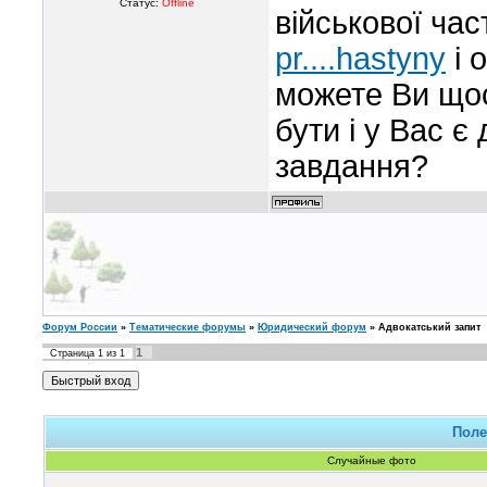
Статус:
Offline
військової ча
pr....hastyny
і 
можете Ви щос
бути і у Вас є
завдання?
Форум России
»
Тематические форумы
»
Юридический форум
»
Адвокатський запит
1
Страница
1
из
1
Поле
Случайные фото