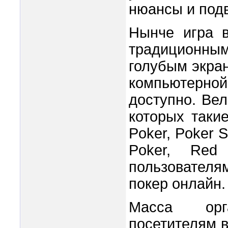
нюансы и под
Нынче игра в
традиционным
голубым экра
компьютерно
доступно. Ве
которых таки
Poker, Poker St
Poker, Red
пользователям
покер онлайн.
Масса орг
посетителям в