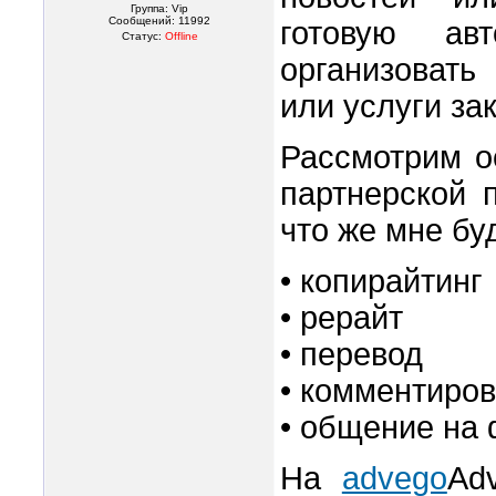
Группа: Vip
Сообщений:
11992
готовую ав
Статус:
Offline
организовать
или услуги за
Рассмотрим о
партнерской 
что же мне буд
• копирайтинг
• рерайт
• перевод
• комментиров
• общение на 
На
advego
Ad