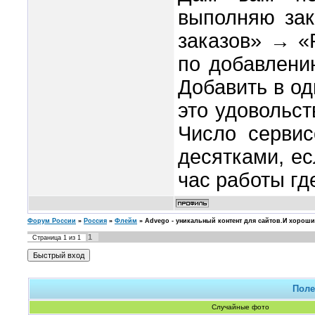
выполняю зак
заказов» → «
по добавлени
Добавить в одн
это удовольст
Число сервис
десятками, ес
час работы гд
Форум России
»
Россия
»
Флейм
»
Advego - уникальный контент для сайтов.И хороши
1
Страница
1
из
1
Поле
Случайные фото