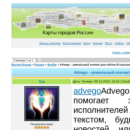
Карты городов России
Карты городов
·
Регистрация
·
Вход
·
Форум
·
Фото
·
Cайты
·
Об
Новые сообщ
1
Страница
1
из
1
Форум России
»
Россия
»
Флейм
»
Advego - уникальный контент для сайтов.И хороши
Advego - уникальный контент
Tion
Дата: Четверг, 09.12.2010, 14:24 | Со
advego
Adveg
помогает з
исполнителей
текстом, бу
Генералиссимус
новостей ил