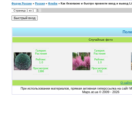
Форум России
»
Россия
»
Флейм
»
Как безопасно и быстро провести ввод и вывод Li
1
Страница
1
из
1
Поле
Случайные фото
Галерея:
Галерея:
Растения
Растения
Рейтинг:
Рейтинг:
1.0
1.0
Просмотров:
Просмотров:
1386
1711
О сайте
При использовании материалов, прямая активная гиперссылка на сайт Ma
Maps.at.ua © 2009 - 2026