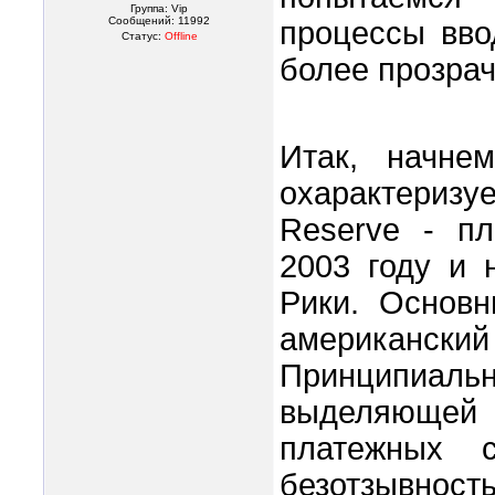
Группа: Vip
Сообщений:
11992
процессы вво
Статус:
Offline
более прозра
Итак, начнем
охарактериз
Reserve - пл
2003 году и 
Рики. Основ
американск
Принципиальн
выделяющей 
платежных с
безотзывност