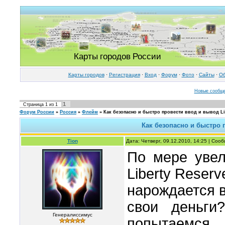
Карты городов России
Карты городов
·
Регистрация
·
Вход
·
Форум
·
Фото
·
Cайты
·
Об
Новые сообщ
1
Страница
1
из
1
Форум России
»
Россия
»
Флейм
»
Как безопасно и быстро провести ввод и вывод Li
Как безопасно и быстро 
Tion
Дата: Четверг, 09.12.2010, 14:25 | Со
По мере увел
Liberty Reser
нарождается в
свои деньги
Генералиссимус
попытаемся 