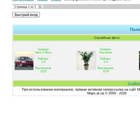
1
Страница
1
из
1
Поле
Случайные фото
Галерея:
Галерея:
Авто и Мото
Растения
Рейтинг:
Рейтинг:
0.0
0.0
Просмотров:
Просмотров:
1215
1179
О сайте
При использовании материалов, прямая активная гиперссылка на сайт Ma
Maps.at.ua © 2009 - 2026