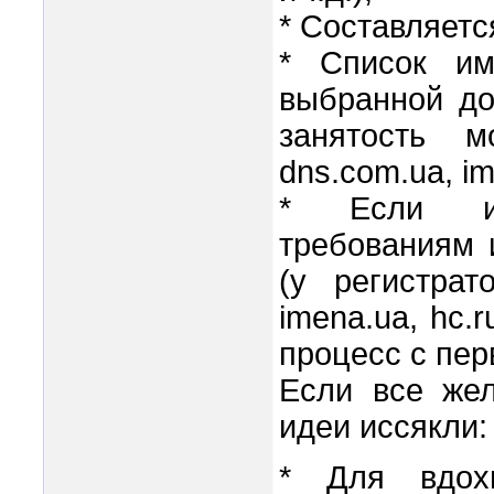
* Составляетс
* Список им
выбранной до
занятость м
dns.com.ua, ime
* Если им
требованиям 
(у регистрат
imena.ua, hc.r
процесс с пер
Если все же
идеи иссякли:
* Для вдох