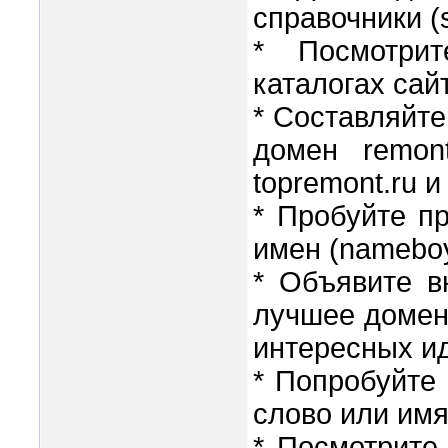
справочники (sl
* Посмотри
каталогах сай
* Составляйте
домен remont
topremont.ru и 
* Пробуйте п
имен (nameboy
* Объявите в
лучшее домен
интересных и
* Попробуйте
слово или имя
* Посмотрите