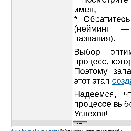
имен;
* Обратитес
(нейминг —
названия).
Выбор опти
процесс, кото
Поэтому запа
этот этап
созд
Надеемся, ч
процессе выб
Успехов!
Форум России
»
Россия
»
Флейм
»
Выбор доменного имени при создании сайта