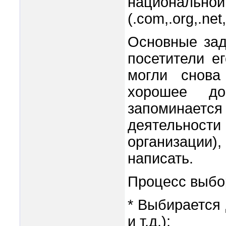
национальной (
(.com,.org,.ne
Основные зад
посетители е
могли снова
хорошее до
запоминает
деятельнос
организации)
написать.
Процесс выбо
* Выбирается д
и т.д.);