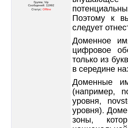
Группа: Vip
Сообщений:
11992
потенциальны
Статус:
Offline
Поэтому к в
следует отнес
Доменное им
цифровое обо
только из бук
в середине на
Доменные им
(например, n
уровня, novs
уровня). Дом
зоны, кото