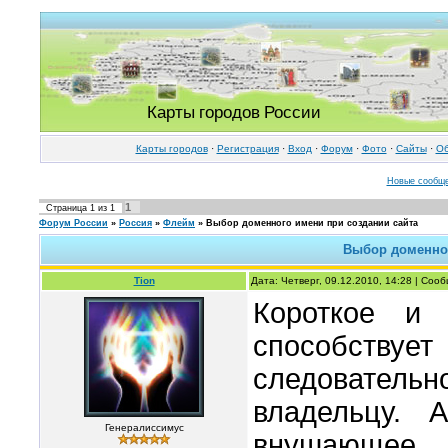
Карты городов России
Карты городов
·
Регистрация
·
Вход
·
Форум
·
Фото
·
Cайты
·
Об
Новые сообщ
1
Страница
1
из
1
Форум России
»
Россия
»
Флейм
»
Выбор доменного имени при создании сайта
Выбор доменног
Tion
Дата: Четверг, 09.12.2010, 14:28 | Со
Короткое и
способствует
следовател
владельцу. 
Генералиссимус
внушающее