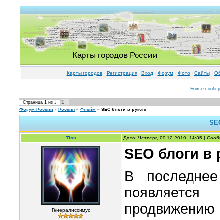
Карты городов России
Карты городов
·
Регистрация
·
Вход
·
Форум
·
Фото
·
Cайты
·
Об
Новые сообщ
1
Страница
1
из
1
Форум России
»
Россия
»
Флейм
»
SEO блоги в рунете
SEO
Tion
Дата: Четверг, 09.12.2010, 14:35 | Со
SEO блоги в 
В последнее
появляетс
продвижению 
Генералиссимус