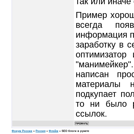
так или иначе
Пример хорош
всегда поя
информация п
заработку в с
оптимизатор 
"манимейкер"
написан про
материалы 
подкупает по
то ни было 
ссылок.
Форум России
»
Россия
»
Флейм
»
SEO блоги в рунете