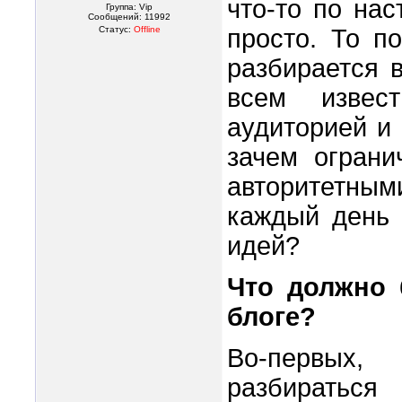
что-то по на
Группа: Vip
Сообщений:
11992
Статус:
Offline
просто. То п
разбирается в
всем извес
аудиторией и
зачем ограни
авторитетным
каждый день 
идей?
Что должно
блоге?
Во-первых,
разбираться 