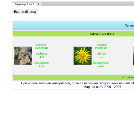
1
Страница
1
из
1
Поле
Случайные фото
Галерея:
Галерея:
Животные
Растения
Рейтинг:
Рейтинг:
1.0
1.0
Просмотров:
Просмотров:
4771
1230
О сайте
При использовании материалов, прямая активная гиперссылка на сайт Ma
Maps.at.ua © 2009 - 2026