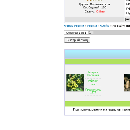
мо
Группа: Пользователи
Сообщений:
106
пе
Статус:
Offline
пі
Форум России
»
Россия
»
Флейм
»
Як знайти пе
1
Страница
1
из
1
Галерея:
Растения
Рейтинг:
1.0
Просмотров:
1277
При использовании материалов, пряма