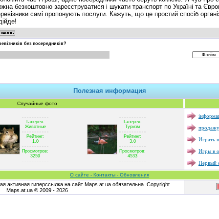
жна безкоштовно зареєструватися і шукати транспорт по Україні та Євро
ревізники самі пропонують послуги. Кажуть, що це простий спосіб орган
дійде!
ревізників без посередників?
Полезная информация
Случайные фото
інформац
Галерея:
Галерея:
продажу
Животные
Туризм
Рейтинг:
Рейтинг:
Играть в
1.0
3.0
Игры в 
Просмотров:
Просмотров:
3259
4533
Первый с
О сайте - Контакты - Обновления
я активная гиперссылка на сайт Maps.at.ua обязательна. Copyright
Maps.at.ua © 2009 - 2026