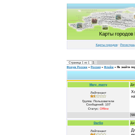
Карты городов
Карты городов
·
Регистра
1
Страница
1
из
1
Форум России
»
Россия
»
Флейм
»
Як знайти пе
Mary_marry
Да
Х
Лейтенант
на
Группа: Пользователи
Сообщений:
107
Статус:
Offline
DarGo
Да
Д
Лейтенант
ек