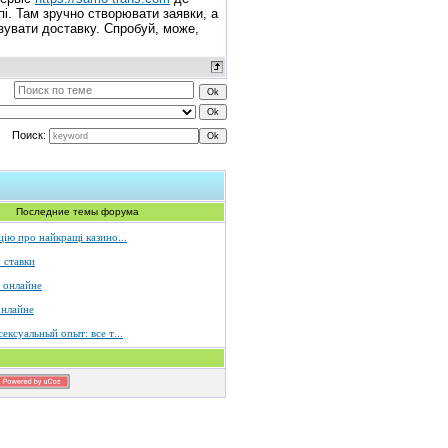
пі. Там зручно створювати заявки, а
ізувати доставку. Спробуй, може,
Поиск:
Последние темы форума
ію про найкращі казино...
 ставки
 онлайне
онлайне
ексуальный опыт: все т...