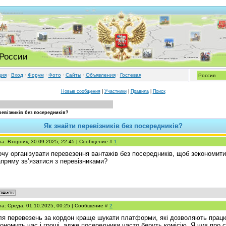
 России
ция
·
Вход
·
Форум
·
Фото
·
Cайты
·
Объявления
·
Гостевая
Новые сообщения
|
Участники
|
Правила
|
Поиск
ревізників без посередників?
Як знайти перевізників без посередників?
та: Вторник, 30.09.2025, 22:45 | Сообщение #
1
очу організувати перевезення вантажів без посередників, щоб зекономит
пряму зв’язатися з перевізниками?
та: Среда, 01.10.2025, 00:25 | Сообщение #
2
ля перевезень за кордон краще шукати платформи, які дозволяють працю
ономить час і гроші, адже посередники часто беруть комісію. Я чув про 