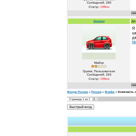
Сообщений:
285
Статус:
Offline
Zeniset
Да
Я 
шв
д
bk
Майор
Группа: Пользователи
Сообщений:
263
Статус:
Offline
Форум России
»
Россия
»
Флейм
»
безпечність 
1
Страница
1
из
1