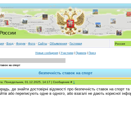
 России
ция
·
Вход
·
Форум
·
Фото
·
Cайты
·
Объявления
·
Гостевая
Новые сообщения
|
Участники
|
Правила
|
Поиск
ставок на спорт
безпечність ставок на спорт
та: Понедельник, 01.12.2025, 14:17 | Сообщение #
1
радь, де знайти достовірні відомості про безпечність ставок на спорт та
йтів або переписують одне в одного, або взагалі не дають корисної інфо