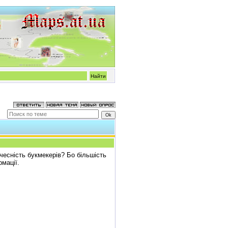
 чесність букмекерів? Бо більшість
рмації.