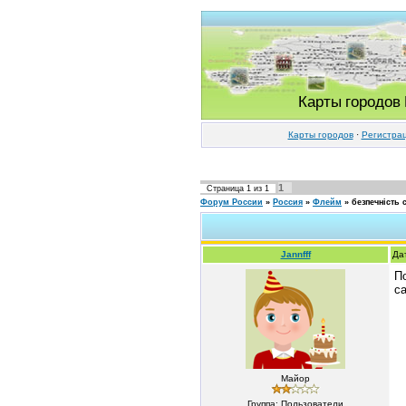
Карты городов
Карты городов
·
Регистра
1
Страница
1
из
1
Форум России
»
Россия
»
Флейм
»
безпечність 
Jannfff
Да
По
са
Майор
Группа: Пользователи