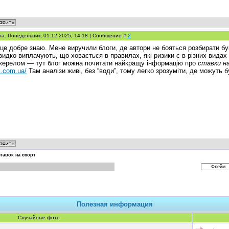
та: Понедельник, 01.12.2025, 14:18 | Сообщение #
2
це добре знаю. Мене виручили блоги, де автори не бояться розбирати букм
идко виплачують, що ховається в правилах, які ризики є в різних видах
жерелом — тут блог можна почитати найкращу інформацію про
ставки н
.com.ua/
Там аналізи живі, без “води”, тому легко зрозуміти, де можуть б
ставок на спорт
Полезная информация
Случайные фото