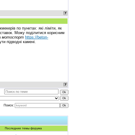
екерів по пунктах: які ліміти, як
 ставок. Можу поділитися корисним
а мотоспорт
https://beton-
ути підводні камені.
Поиск:
Последние темы форума