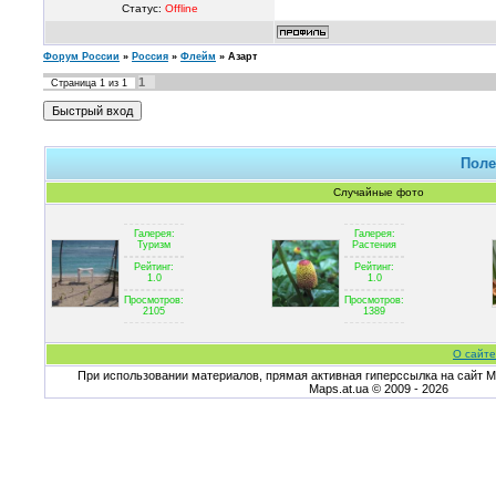
Статус:
Offline
Форум России
»
Россия
»
Флейм
»
Азарт
1
Страница
1
из
1
Поле
Случайные фото
Галерея:
Галерея:
Туризм
Растения
Рейтинг:
Рейтинг:
1.0
1.0
Просмотров:
Просмотров:
2105
1389
О сайте
При использовании материалов, прямая активная гиперссылка на сайт Ma
Maps.at.ua © 2009 - 2026