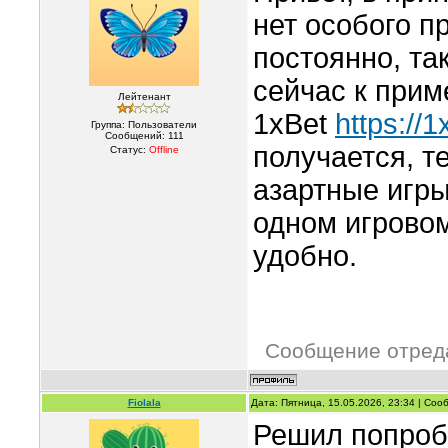
нет особого п
постоянно, та
сейчас к прим
Лейтенант
1xBet
https://1
Группа: Пользователи
Сообщений:
111
получается, т
Статус:
Offline
азартные игры
одном игровом
удобно.
Сообщение отред
Fiolala
Дата: Пятница, 15.05.2026, 23:34 | Со
Решил попроб