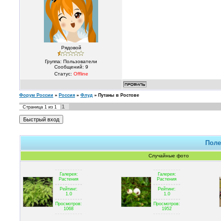
Рядовой
Группа: Пользователи
Сообщений:
9
Статус:
Offline
Форум России
»
Россия
»
Флуд
»
Путаны в Ростове
1
Страница
1
из
1
Поле
Случайные фото
Галерея:
Галерея:
Растения
Растения
Рейтинг:
Рейтинг:
1.0
1.0
Просмотров:
Просмотров:
1068
1952