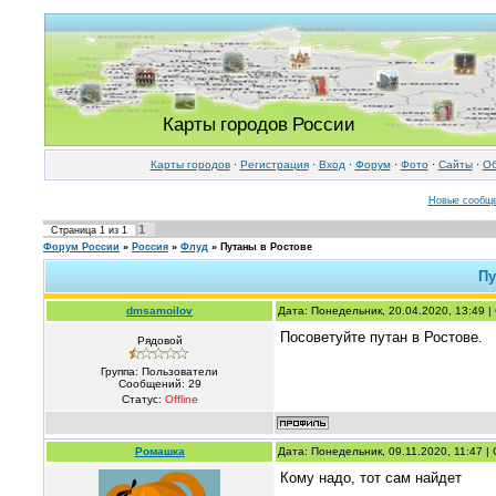
Карты городов России
Карты городов
·
Регистрация
·
Вход
·
Форум
·
Фото
·
Cайты
·
Об
Новые сообщ
1
Страница
1
из
1
Форум России
»
Россия
»
Флуд
»
Путаны в Ростове
Пу
dmsamoilov
Дата: Понедельник, 20.04.2020, 13:49 
Посоветуйте путан в Ростове.
Рядовой
Группа: Пользователи
Сообщений:
29
Статус:
Offline
Ромашка
Дата: Понедельник, 09.11.2020, 11:47 
Кому надо, тот сам найдет