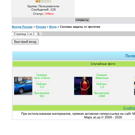
Группа: Пользователи
Сообщений:
126
Статус:
Offline
Форум России
»
Россия
»
Флуд
»
Система защиты от протечек
1
Страница
1
из
1
Поле
Случайные фото
Галерея:
Галерея:
Авто и Мото
Животные
Рейтинг:
Рейтинг:
0.0
1.0
Просмотров:
Просмотров:
931
2384
О сайте
При использовании материалов, прямая активная гиперссылка на сайт Ma
Maps.at.ua © 2009 - 2026