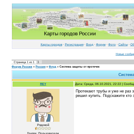
Карты городов России
Карты городов
·
Регистрация
·
Вход
·
Форум
·
Фото
·
Cайты
·
Об
Новые сообщ
1
Страница
1
из
1
Форум России
»
Россия
»
Флуд
»
Система защиты от протечек
Система
REY
Дата: Среда, 06.10.2021, 22:22 | Сооб
Протекают трубы и уже не раз 
решил купить. Подскажите кто 
Рядовой
Группа: Пользователи