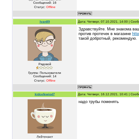
Сообщений:
16
Статус:
Offline
Ivan89
Дата: Четверг, 07.10.2021, 14:00 | Со
Здравствуйте. Мне знакома ваш
против протечек в магазине
htt
такой добротный, рекомендую.
Рядовой
Группа: Пользователи
Сообщений:
14
Статус:
Offline
kidcefewiod7
Дата: Четверг, 16.12.2021, 10:41 | Со
надо трубы поменять
Лейтенант