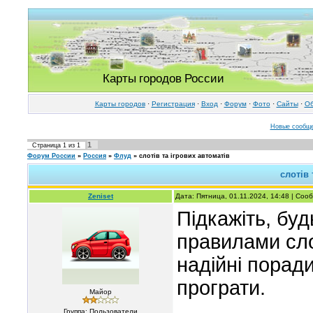
Карты городов России
Карты городов
·
Регистрация
·
Вход
·
Форум
·
Фото
·
Cайты
·
Об
Новые сообщ
1
Страница
1
из
1
Форум России
»
Россия
»
Флуд
»
слотів та ігрових автоматів
слотів 
Zeniset
Дата: Пятница, 01.11.2024, 14:48 | Со
Підкажіть, буд
правилами сло
надійні поради
програти.
Майор
Группа: Пользователи