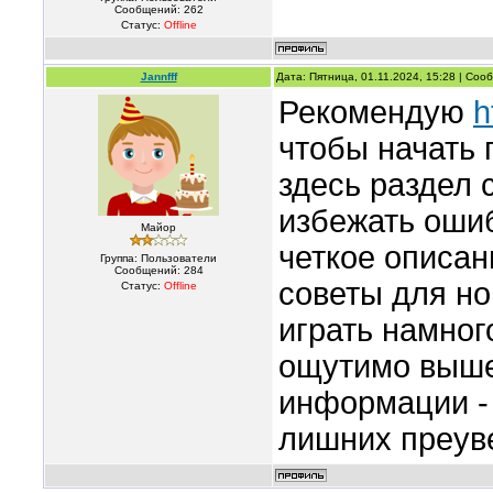
Сообщений:
262
Статус:
Offline
Jannfff
Дата: Пятница, 01.11.2024, 15:28 | Со
Рекомендую
h
чтобы начать 
здесь раздел 
избежать ошиб
Майор
четкое описан
Группа: Пользователи
Сообщений:
284
советы для но
Статус:
Offline
играть намног
ощутимо выше
информации - 
лишних преув