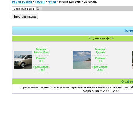
Форум России
»
Россия
»
Флуд
»
слотів та ігрових автоматів
1
Страница
1
из
1
Поле
Случайные фото
Галерея:
Галерея:
Авто и Мото
Туризм
Рейтинг:
Рейтинг:
0.0
1.0
Просмотров:
Просмотров:
1300
3300
О сайте
При использовании материалов, прямая активная гиперссылка на сайт Ma
Maps.at.ua © 2009 - 2026