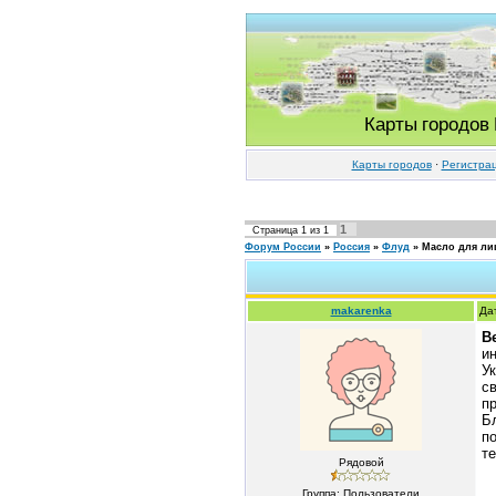
Карты городов
Карты городов
·
Регистра
1
Страница
1
из
1
Форум России
»
Россия
»
Флуд
»
Масло для ли
makarenka
Да
B
и
У
с
п
Б
п
т
Рядовой
Группа: Пользователи