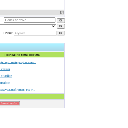
Поиск:
Последние темы форума
ію про найкращі казино...
 ставки
 онлайне
онлайне
ексуальный опыт: все т...