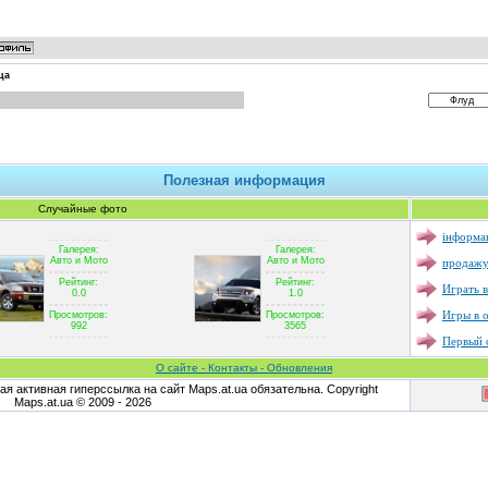
ца
Полезная информация
Случайные фото
інформац
Галерея:
Галерея:
продажу
Авто и Мото
Авто и Мото
Рейтинг:
Рейтинг:
Играть в
0.0
1.0
Игры в 
Просмотров:
Просмотров:
992
3565
Первый с
О сайте - Контакты - Обновления
я активная гиперссылка на сайт Maps.at.ua обязательна. Copyright
Maps.at.ua © 2009 - 2026