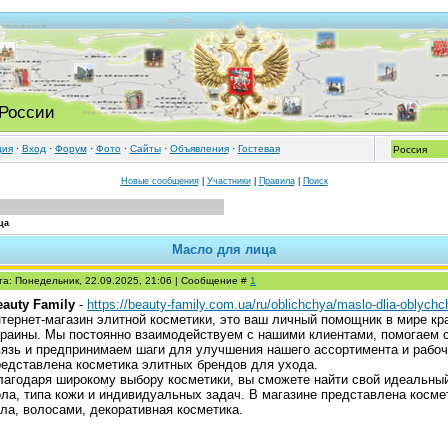
 России
ция
·
Вход
·
Форум
·
Фото
·
Cайты
·
Объявления
·
Гостевая
Новые сообщения
|
Участники
|
Правила
|
Поиск
ца
Масло для лица
та: Понедельник, 22.09.2025, 21:06 | Сообщение #
1
eauty Family
-
https://beauty-family.com.ua/ru/oblichchya/maslo-dlia-oblychc
нтернет-магазин элитной косметики, это ваш личный помощник в мире кр
краины. Мы постоянно взаимодействуем с нашими клиентами, помогаем 
вязь и предпринимаем шаги для улучшения нашего ассортимента и рабочи
редставлена косметика элитных брендов для ухода.
лагодаря широкому выбору косметики, вы сможете найти свой идеальный
ола, типа кожи и индивидуальных задач. В магазине представлена косме
ела, волосами, декоративная косметика.