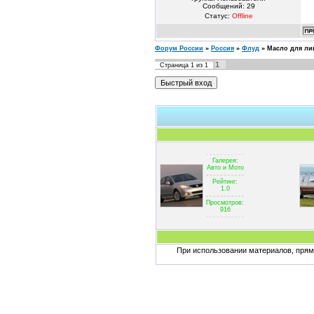
Сообщений:
29
Статус:
Offline
Форум России
»
Россия
»
Флуд
»
Масло для ли
1
Страница
1
из
1
Галерея:
Авто и Мото
Рейтинг:
1.0
Просмотров:
916
При использовании материалов, пряма