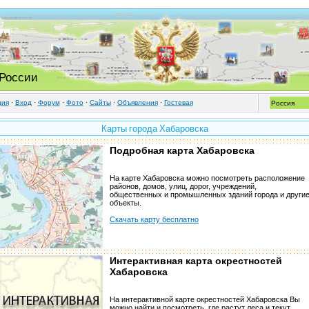
 России
ция
·
Вход
·
Форум
·
Фото
·
Cайты
·
Объявления
·
Гостевая
Карты города Хабаровска
Подробная карта Хабаровска
На карте Хабаровска можно посмотреть расположение
районов, домов, улиц, дорог, учреждений,
общественных и промышленных зданий города и други
объекты.
Скачать карту бесплатно
Интерактивная карта окрестностей
Хабаровска
На интерактивной карте окрестностей Хабаровска Вы
можно найти и посмотреть, где растут леса и текут