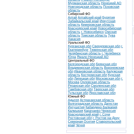
Мурманская область
Ненецкий АО
Новгородская область
Псковская
область
Сибирский ФО
Алтай
Алтайский край
Бурятия
Забайкальский край
Иркутская
область
Кемеровская область
Красноярский край
Новосибирская
область
г. Новосибирск
Омская
область
Томская область
Тува
Хакасия
Уральский ФО
Курганская обл
Свердловская обл
г.
Екатеринбург
Тюменская обл
Челябинская область
г. Челябинск
Югра
Ямало-Ненецкий АО
Центральный ФО
Белгородская обл
Брянская обл
Владимирская область
Воронежская
обл
Ивановская область
Калужская
область
Костромская обл
Курская
обл
Липецкая обл
Московская обл
г.
Москва
Орловская область
Рязанская обл
Смоленская обл
Тамбовская обл
Тверская обл
Тульская обл
Ярославская обл
Южный ФО
Адыгея
Астраханская область
Волгоградская область
Дагестан
Ингушетия
Кабардино-Балкария
Калмыкия
Карачаево-Черкесия
Краснодарский край
г. Сочи
Ростовская обл
г. Ростов-на-Дону
Северная Осетия
Ставропольский
край
Чечня