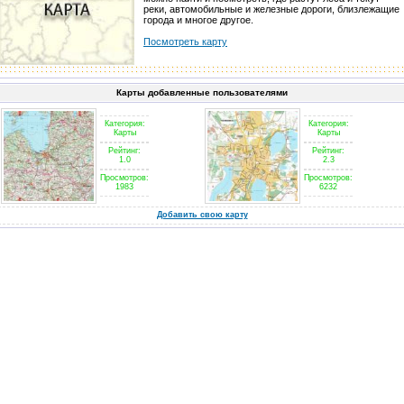
реки, автомобильные и железные дороги, близлежащие
города и многое другое.
Посмотреть карту
Карты добавленные пользователями
Категория:
Категория:
Карты
Карты
Рейтинг:
Рейтинг:
1.0
2.3
Просмотров:
Просмотров:
1983
6232
Добавить свою карту