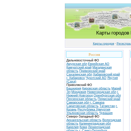
Карты городов
Карты городов
·
Регистра
Россия
Дальневосточный ФО
Амурская обл
Еврейская АО
Камчатский край
Магаданская
область
Приморский край
Сахалинская обл
Хабаровский край
г. Хабаровск
Чукотский АО
Якутия
(Саха)
Приволжский ФО
Башкирия
Кировская область
Марий
Эл
Мордовия
Нижегородская обл
г.
Нижний Новгород
Оренбургская обл
Пензенская область
Пермский край
Самарская обл
г. Самара
Саратовская область
Татарстан
г.
Казань
Республика Удмуртия
Ульяновская область
Чувашия
Северо-Западный ФО
Архангельская область
Вологодская
область
Калининградская обл
Карелия
Коми
Ленинградская
область
г. Санкт-Петербург