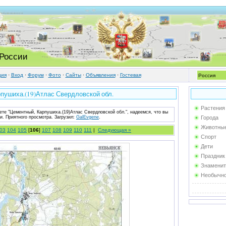
 России
ция
·
Вход
·
Форум
·
Фото
·
Cайты
·
Объявления
·
Гостевая
пушиха.(19)Атлас Свердловской обл.
Растения
ете "Цементный, Карпушиха.(19)Атлас Свердловской обл.", надеемся, что вы
и. Приятного просмотра.
Загрузил
:
GalEvgene
.
Города
Животны
03
104
105
[
106
]
107
108
109
110
111
|
Следующая »
Спорт
Дети
Праздник
Знаменит
Необычн