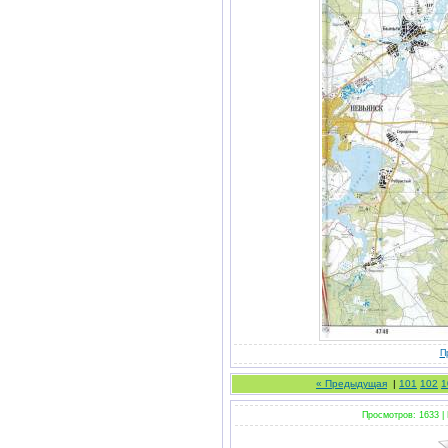
П
« Предыдущая
|
101
102
1
Просмотров: 1633 |