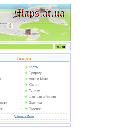
Галереи
Карты
Природа
е
Авто и Мото
Юмор
Туризм
Фэнтази и Аниме
ости
Эротика
ое
Прочее
Добавить Фото