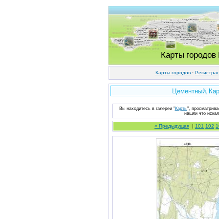
Карты городов
Карты городов
·
Регистра
Цементный, Кар
Вы находитесь в галереи "
Карты
", просматрива
нашли что искал
« Предыдущая
|
101
102
1