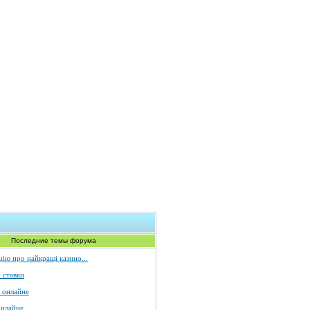
Последние темы форума
ію про найкращі казино...
 ставки
 онлайне
онлайне