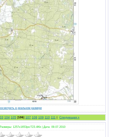
росмотреть в реальном размере
03
104
105
[
106
]
107
108
109
110
111
|
Следующая »
Размеры: 1257x1653px/723.4Kb |
Дата: 09.07.2010