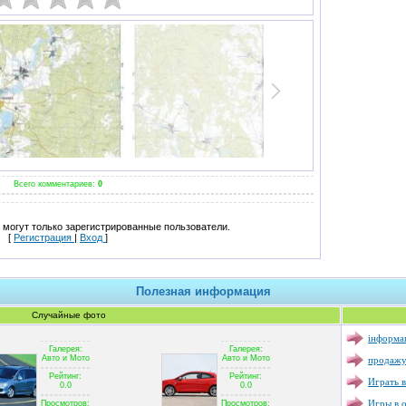
Всего комментариев:
0
могут только зарегистрированные пользователи.
[
Регистрация
|
Вход
]
Полезная информация
Случайные фото
інформац
Галерея:
Галерея:
продажу
Авто и Мото
Авто и Мото
Рейтинг:
Рейтинг:
Играть в
0.0
0.0
Игры в 
Просмотров:
Просмотров: