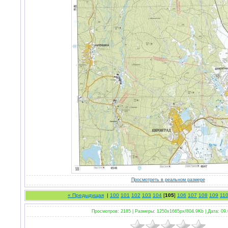
Просмотреть в реальном размере
« Предыдущая
|
100
101
102
103
104
[
105
]
106
107
108
109
11
Просмотров: 2185 |
Размеры: 1250x1665px/804.9Kb |
Дата: 09