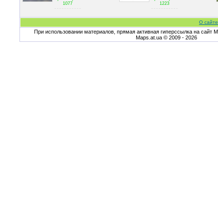
1077
1223
О сайте
При использовании материалов, прямая активная гиперссылка на сайт Ma
Maps.at.ua © 2009 - 2026