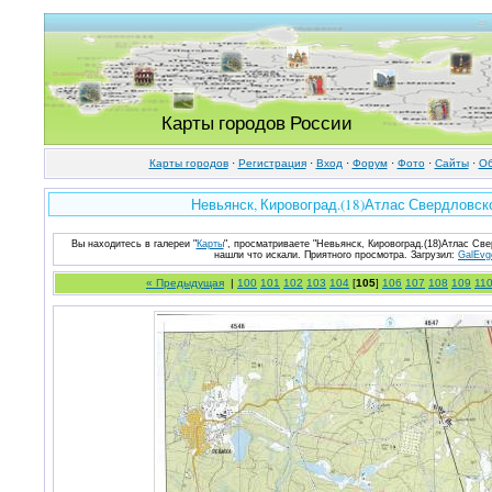
Карты городов России
Карты городов
·
Регистрация
·
Вход
·
Форум
·
Фото
·
Cайты
·
Об
Невьянск, Кировоград.(18)Атлас Свердловско
Вы находитесь в галереи "
Карты
", просматриваете "Невьянск, Кировоград.(18)Атлас Све
нашли что искали. Приятного просмотра.
Загрузил
:
GalEvg
« Предыдущая
|
100
101
102
103
104
[
105
]
106
107
108
109
11