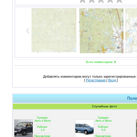
Всего комментариев:
0
Добавлять комментарии могут только зарегистрированные 
[
Регистрация
|
Вход
]
Поле
Случайные фото
Галерея:
Галерея:
Авто и Мото
Авто и Мото
Рейтинг:
Рейтинг:
1.0
0.0
Просмотров:
Просмотров: