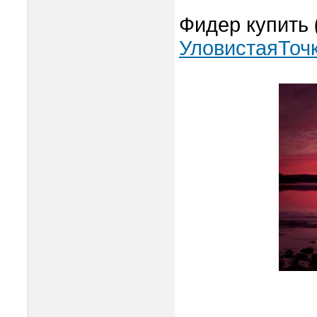
Фидер купить
УловистаяТочк