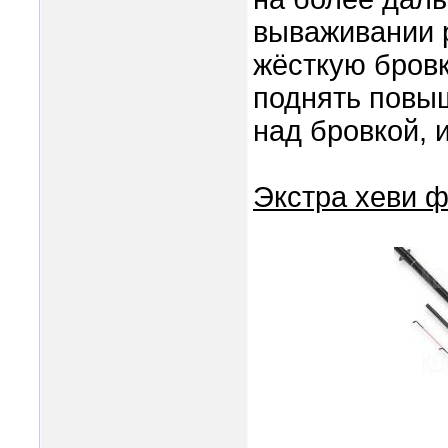
вываживании 
жёсткую бров
поднять повыш
над бровкой, 
Экстра хеви ф