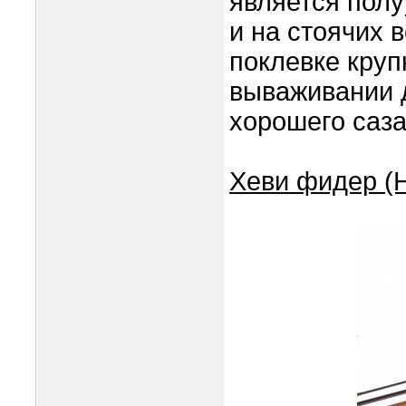
является пол
и на стоячих 
поклевке кру
вываживании 
хорошего саза
Хеви фидер (H