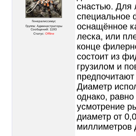
снастью. Для
специальное 
Генералиссимус
оснащённое к
Группа: Администраторы
Сообщений:
1193
леска, или п
Статус:
Offline
конце филерн
состоит из ф
грузилом и по
предпочитают 
Диаметр испо
однако, равно
усмотрение р
диаметр от 0,
миллиметров 