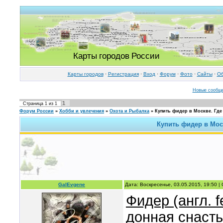
Карты городов России
Карты городов
·
Регистрация
·
Вход
·
Форум
·
Фото
·
Cайты
·
Об
Новые сообщ
1
Страница
1
из
1
Форум России
»
Хобби и увлечения
»
Охота и Рыбалка
»
Купить фидер в Москве. Где
Купить фидер в Мос
GalEvgene
Дата: Воскресенье, 03.05.2015, 19:50 
Фидер (англ. f
донная снасть