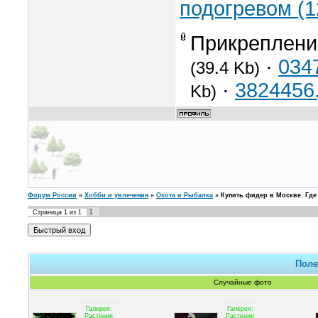
подогревом (1
Прикреплени
·
034
(39.4 Kb)
·
3824456.
Kb)
Форум России
»
Хобби и увлечения
»
Охота и Рыбалка
»
Купить фидер в Москве. Где
1
Страница
1
из
1
Поле
Случайные фото
Галерея:
Галерея:
Растения
Растения