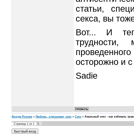
статьи, спец
секса, вы тож
Вот... И те
трудности,
проведенног
осторожно и с
Sadie
Форум России
»
Любовь, отношения, секс
»
Секс
»
Анальный секс - как избежать тра
1
Страница
1
из
1