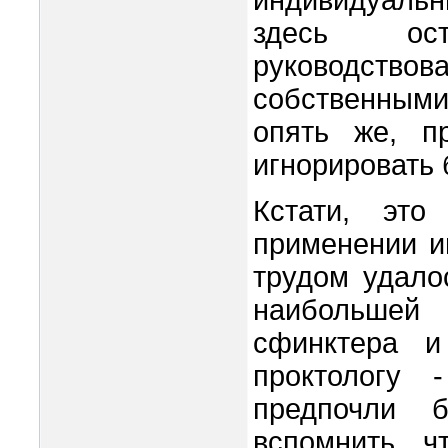
индивидуальн
здесь ост
руководств
собственным
опять же, п
игнорировать 
Кстати, эт
применении иг
трудом удало
наибольшей
сфинктера и
проктологу 
предпочли 
вспомнить, ч