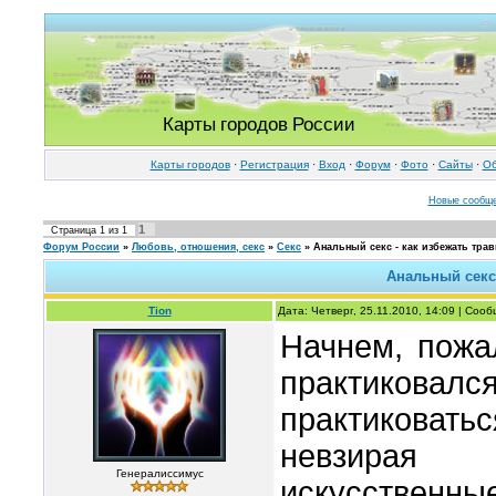
Карты городов России
Карты городов
·
Регистрация
·
Вход
·
Форум
·
Фото
·
Cайты
·
Об
Новые сообщ
1
Страница
1
из
1
Форум России
»
Любовь, отношения, секс
»
Секс
»
Анальный секс - как избежать тра
Анальный секс 
Tion
Дата: Четверг, 25.11.2010, 14:09 | Соо
Начнем, пожал
практиковалс
практиковат
невзирая 
Генералиссимус
искусственные