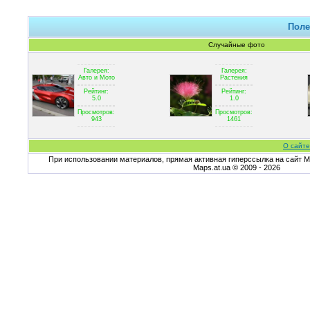
Поле
Случайные фото
Галерея:
Галерея:
Авто и Мото
Растения
Рейтинг:
Рейтинг:
5.0
1.0
Просмотров:
Просмотров:
943
1461
О сайте
При использовании материалов, прямая активная гиперссылка на сайт Ma
Maps.at.ua © 2009 - 2026