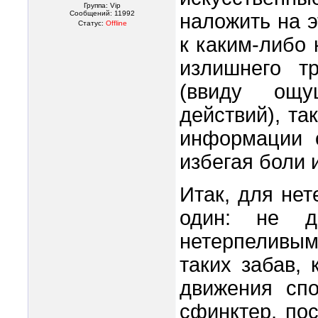
Группа: Vip
Сообщений:
11992
наложить на э
Статус:
Offline
к каким-либо 
излишнего тр
(ввиду ощу
действий), та
информации о
избегая боли 
Итак, для не
один: не д
нетерпеливы
таких забав,
движения сп
сфинктер, по