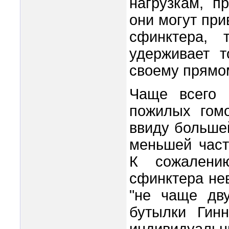
нагрузкам, п
они могут при
сфинктера, 
удерживает т
своему прямо
Чаще всего 
пожилых гомо
ввиду большей
меньшей част
К сожалени
сфинктера не
"не чаще дв
бутылки Гин