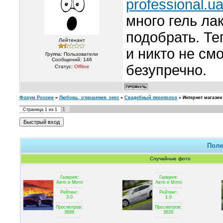
professional.u
много гель ла
подобрать. Те
Лейтенант
и никто не см
Группа: Пользователи
Сообщений:
146
безупречно.
Статус:
Offline
Форум России
»
Любовь, отношения, секс
»
Свадебный переполох
»
Интернет магазин
1
Страница
1
из
1
Поле
Случайные фото
Галерея:
Галерея:
Авто и Мото
Авто и Мото
Рейтинг:
Рейтинг:
3.0
1.0
Просмотров:
Просмотров:
3668
3626