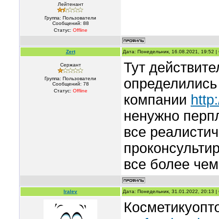
Лейтенант
Группа: Пользователи
Сообщений:
88
Статус:
Offline
Zert
Дата: Понедельник, 16.08.2021, 19:52 
Тут действите
Сержант
Группа: Пользователи
определились
Сообщений:
78
Статус:
Offline
компании
http
ненужно перпл
все реалистич
проконсультир
все более чем
Iralev
Дата: Понедельник, 31.01.2022, 20:13 
Косметикуопт