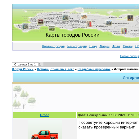
Карты городов России
Карты городов
·
Регистрация
·
Вход
·
Форум
·
Фото
·
Cайты
·
Об
Новые сообщ
1
Страница
1
из
1
Форум России
»
Любовь, отношения, секс
»
Свадебный переполох
»
Интернет магазин
Интерне
Grose
Дата: Понедельник, 16.08.2021, 11:00 
Посоветуйте хороший интернет 
сказать проверенный вариант.