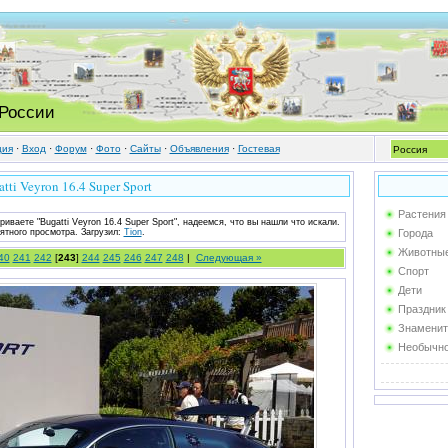
 России
ция
·
Вход
·
Форум
·
Фото
·
Cайты
·
Объявления
·
Гостевая
tti Veyron 16.4 Super Sport
Растения
риваете "Bugatti Veyron 16.4 Super Sport", надеемся, что вы нашли что искали.
ятного просмотра.
Загрузил
:
Tion
.
Города
Животны
40
241
242
[
243
]
244
245
246
247
248
|
Следующая »
Спорт
Дети
Праздник
Знаменит
Необычн