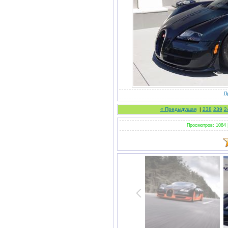
П
« Предыдущая
|
238
239
2
Просмотров: 1084 