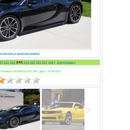
росмотреть в реальном размере
40
241
242
[
243
]
244
245
246
247
248
|
Следующая »
|
Размеры: 915x607px/251.1Kb |
Дата: 19.08.2010