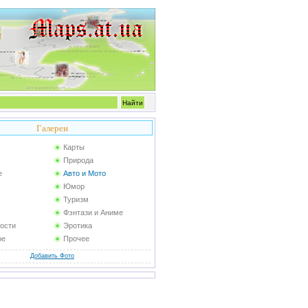
Галереи
Карты
Природа
е
Авто и Мото
Юмор
Туризм
Фэнтази и Аниме
ости
Эротика
ое
Прочее
Добавить Фото