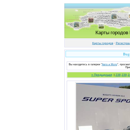
Карты городов
Карты городов
·
Регистра
Buga
Вы находитесь в галереи "
Авто и Мото
", просмат
При
« Предыдущая
|
238
239
2