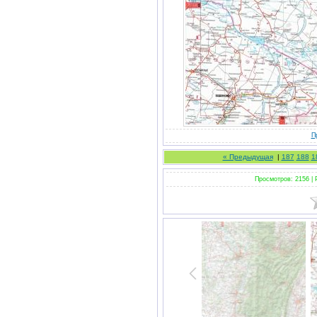
П
« Предыдущая
|
187
188
1
Просмотров: 2156 |