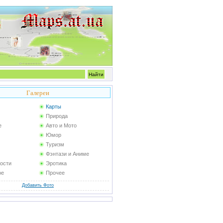
Галереи
Карты
Природа
е
Авто и Мото
Юмор
Туризм
Фэнтази и Аниме
ости
Эротика
ое
Прочее
Добавить Фото