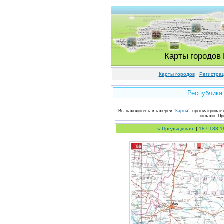
Карты городов
Карты городов
·
Регистра
Республика
Вы находитесь в галереи "
Карты
", просматривае
искали. Пр
« Предыдущая
|
187
188
1