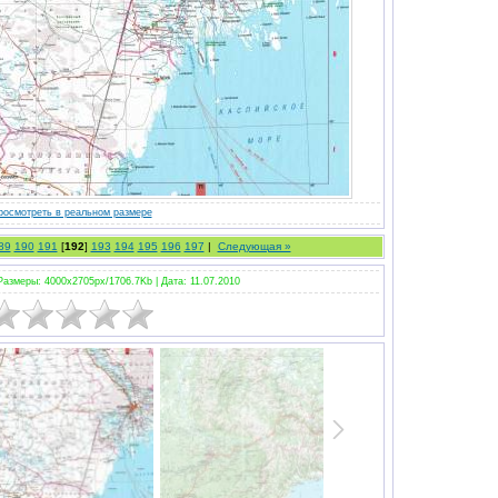
росмотреть в реальном размере
89
190
191
[
192
]
193
194
195
196
197
|
Следующая »
Размеры: 4000x2705px/1706.7Kb |
Дата: 11.07.2010