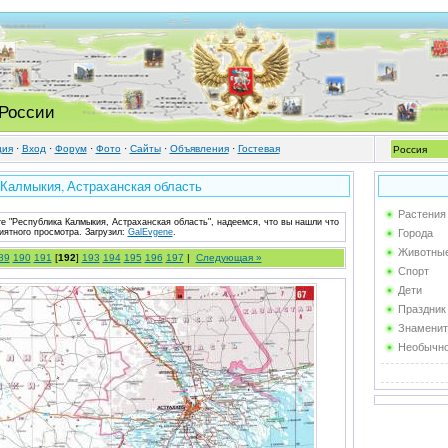
 России
ция
·
Вход
·
Форум
·
Фото
·
Cайты
·
Объявления
·
Гостевая
 Калмыкия, Астраханская область
Растения
те "Республика Калмыкия, Астраханская область", надеемся, что вы нашли что
иятного просмотра.
Загрузил
:
GalEvgene
.
Города
Животны
89
190
191
[
192
]
193
194
195
196
197
|
Следующая »
Спорт
Дети
Праздник
Знаменит
Необычн