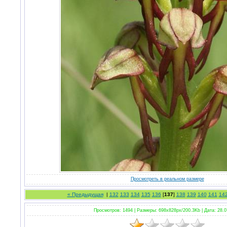
Просмотреть в реальном размере
« Предыдущая
|
132
133
134
135
136
[
137
]
138
139
140
141
14
Просмотров: 1494 |
Размеры: 698x828px/200.3Kb |
Дата: 28.0