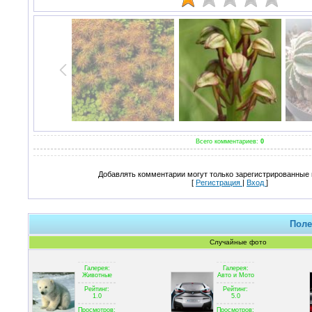
Всего комментариев:
0
Добавлять комментарии могут только зарегистрированные 
[
Регистрация
|
Вход
]
Поле
Случайные фото
Галерея:
Галерея:
Животные
Авто и Мото
Рейтинг:
Рейтинг:
1.0
5.0
Просмотров:
Просмотров: