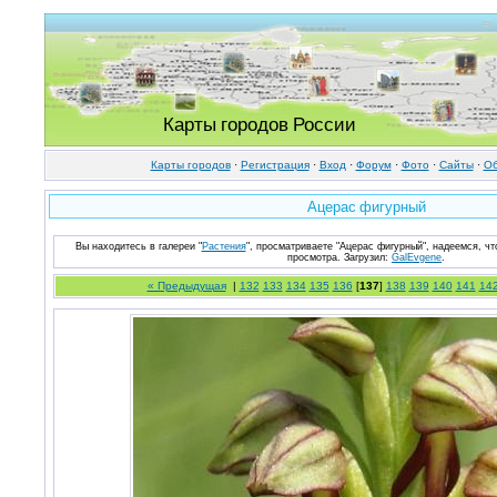
Карты городов России
Карты городов
·
Регистрация
·
Вход
·
Форум
·
Фото
·
Cайты
·
Об
Ацерас фигурный
Вы находитесь в галереи "
Растения
", просматриваете "Ацерас фигурный", надеемся, чт
просмотра.
Загрузил
:
GalEvgene
.
« Предыдущая
|
132
133
134
135
136
[
137
]
138
139
140
141
14