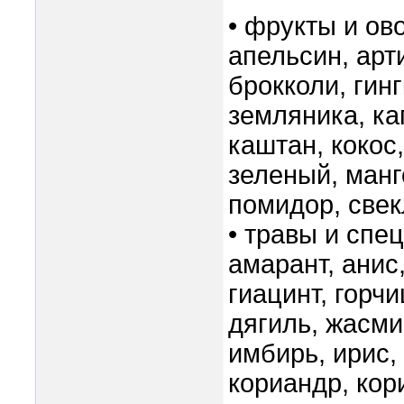
• фрукты и ов
апельсин, арт
брокколи, гинг
земляника, ка
каштан, кокос,
зеленый, манг
помидор, свек
• травы и спец
амарант, анис,
гиацинт, горч
дягиль, жасми
имбирь, ирис,
кориандр, кор