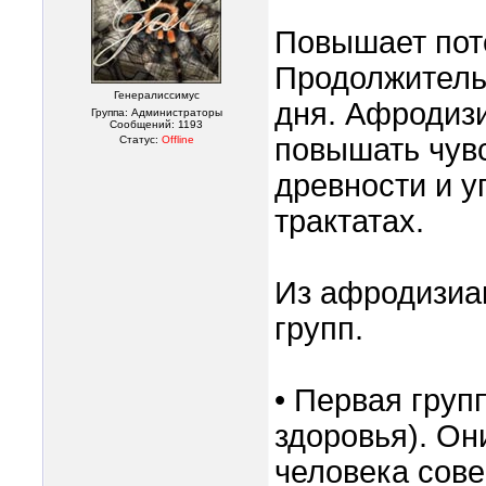
Повышает пот
Продолжительн
Генералиссимус
дня. Афродизи
Группа: Администраторы
Сообщений:
1193
повышать чувс
Статус:
Offline
древности и у
трактатах.
Из афродизиа
групп.
• Первая груп
здоровья). Он
человека сове