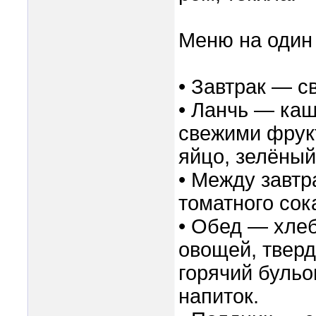
Меню на один 
• Завтрак — с
• Ланчь — каш
свежими фрукт
яйцо, зелёный
• Между завтр
томатного сок
• Обед — хлеб
овощей, тверд
горячий буль
напиток.