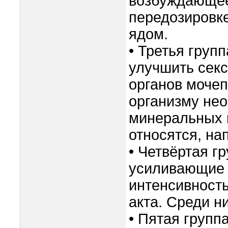
возбуждающее
передозировк
ядом.
• Третья груп
улучшить сек
органов мочеп
организму не
минеральных 
относятся, на
• Четвёртая г
усиливающие 
интенсивность
акта. Среди н
• Пятая групп