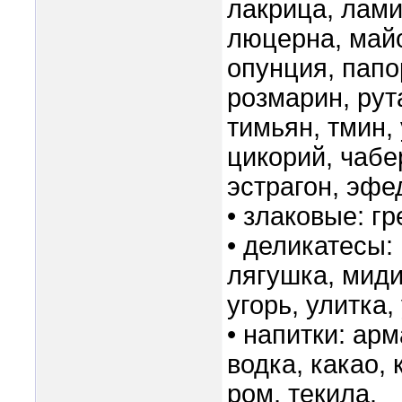
лакрица, лами
люцерна, майо
опунция, папо
розмарин, рут
тимьян, тмин,
цикорий, чаб
эстрагон, эфе
• злаковые: гр
• деликатесы: 
лягушка, миди
угорь, улитка
• напитки: арм
водка, какао, 
ром, текила.