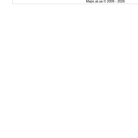
Maps.at.ua © 2009 - 2026