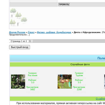
Форум России
»
Спорт
»
Фитнес, шейпинг, бодибилдинг
»
Диета с Афродизиаками.
(П
Продолжительнос...)
1
Страница
1
из
1
Поле
Случайные фото
Галерея:
Галерея:
Растения
Туризм
Рейтинг:
Рейтинг:
3.0
3.0
Просмотров:
Просмотров:
3482
2268
О сайте
При использовании материалов, прямая активная гиперссылка на сайт Ma