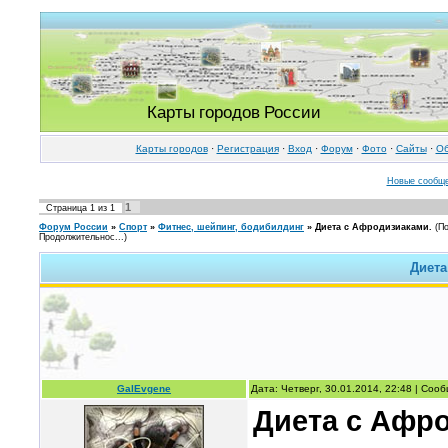
Карты городов России
Карты городов
·
Регистрация
·
Вход
·
Форум
·
Фото
·
Cайты
·
Об
Новые сообщ
1
Страница
1
из
1
Форум России
»
Спорт
»
Фитнес, шейпинг, бодибилдинг
»
Диета с Афродизиаками.
(П
Продолжительнос...)
Диета
GalEvgene
Дата: Четверг, 30.01.2014, 22:48 | Со
Диета с Афр